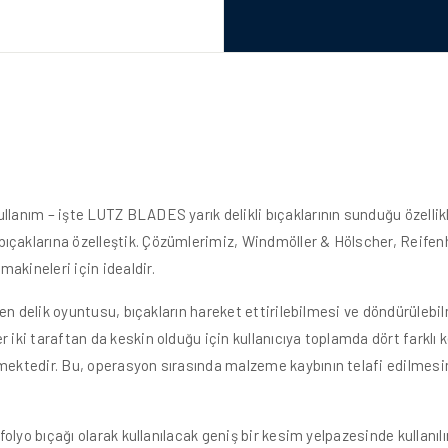
R
llanım – işte LUTZ BLADES yarık delikli bıçaklarının sunduğu özellikl
ıçaklarına özelleştik. Çözümlerimiz, Windmöller & Hölscher, Reifenh
akineleri için idealdir.
rtgen delik oyuntusu, bıçakların hareket ettirilebilmesi ve döndürüle
r iki taraftan da keskin olduğu için kullanıcıya toplamda dört farkl
lmektedir. Bu, operasyon sırasında malzeme kaybının telafi edilmesin
 folyo bıçağı olarak kullanılacak geniş bir kesim yelpazesinde kullanılı