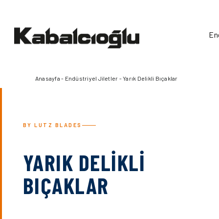
Skip
to
content
End
Anasayfa
-
Endüstriyel Jiletler
-
Yarık Delikli Bıçaklar
BY LUTZ BLADES
YARIK DELİKLİ
BIÇAKLAR