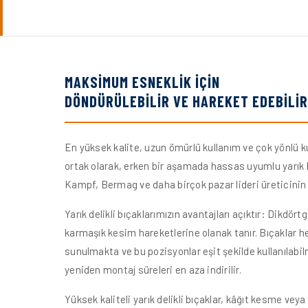
MAKSİMUM ESNEKLİK İÇİN
DÖNDÜRÜLEBİLİR VE HAREKET EDEBİLİ
En yüksek kalite, uzun ömürlü kullanım ve çok yönlü ku
ortak olarak, erken bir aşamada hassas uyumlu yarık b
Kampf, Bermag ve daha birçok pazar lideri üreticinin m
Yarık delikli bıçaklarımızın avantajları açıktır: Dikdö
karmaşık kesim hareketlerine olanak tanır. Bıçaklar he
sunulmakta ve bu pozisyonlar eşit şekilde kullanılabi
yeniden montaj süreleri en aza indirilir.
Yüksek kaliteli yarık delikli bıçaklar, kâğıt kesme veya