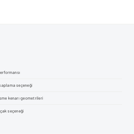
performansı
 kaplama seçeneği
sme kenarı geometrileri
bıçak seçeneği