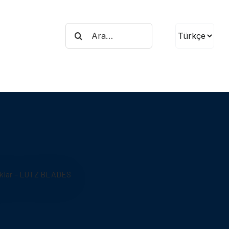
Search
Dil
for:
Seç