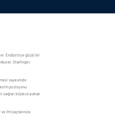
er. Endüstriye güçlü bir
äuser, Starlinger,
bilmesi sayesinde
ı kesim pozisyonu
i sağlar; böylece pahalı
r ve ihtiyaçlarınıza